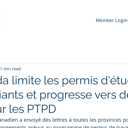
Member Login
hip
News & Media
Events
Awards
Contac
1 min read
a limite les permis d'ét
iants et progresse vers d
ur les PTPD
adien a envoyé des lettres à toutes les provinces po
changements prévus au programme de permis de travai