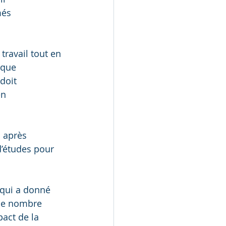
més 
 travail tout en 
ique 
doit 
en 
 après 
d’études pour 
 qui a donné 
 le nombre 
act de la 