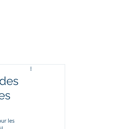
t
udes
es
ur les 
l 