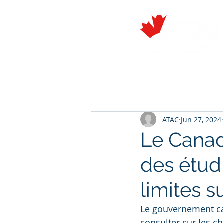
About
Members
ATAC
Jun 27, 2024
Le Canad
des étud
limites s
Le gouvernement can
consulter sur les 